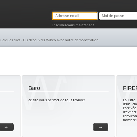
Adresse
Mot
email
de
passe
Inscrivez-vous maintenant
uelques clics
·
Ou découvrez Wikeo avec notre démonstration
Baro
FIRE
ce site vous permet de tous trouver
La lutte 
d'un ch
l'arrivé
d'extin
l'envir
nombreu
→
→