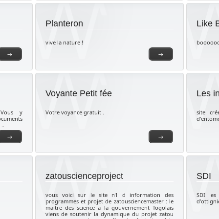
Planteron
Like
vive la nature !
booooo
→
→
Voyante Petit fée
Les i
 Vous y
Votre voyance gratuit .
site cr
ocuments
d'entom
..
→
→
zatouscienceproject
SDI
vous voici sur le site n1 d information des
SDI es
programmes et projet de zatousciencemaster : le
d'ottign
maitre des science a la gouvernement Togolais
viens de soutenir la dynamique du projet zatou