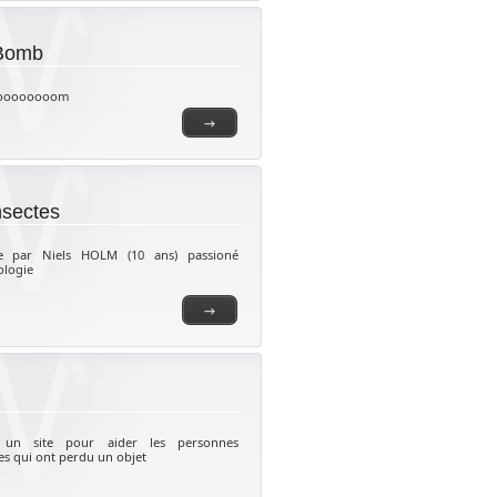
 Bomb
oooooooom
→
nsectes
ée par Niels HOLM (10 ans) passioné
ologie
→
 un site pour aider les personnes
ies qui ont perdu un objet