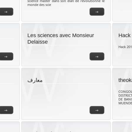
science master dans son élan de révolutionné le
monde des scie
→
→
Les sciences avec Monsieur
Hack 
Delaisse
Hack 201
→
→
معارف
theok
CONGOL
DISTRIC
DE BAN
MUENDE
→
→