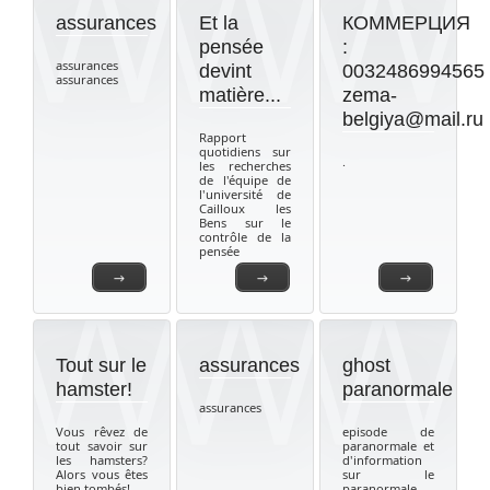
assurances
Et la
КОММЕРЦИЯ
pensée
:
assurances
devint
0032486994565
assurances
matière...
zema-
belgiya@mail.ru
Rapport
quotidiens sur
.
les recherches
de l'équipe de
l'université de
Cailloux les
Bens sur le
contrôle de la
pensée
→
→
→
Tout sur le
assurances
ghost
hamster!
paranormale
assurances
Vous rêvez de
episode de
tout savoir sur
paranormale et
les hamsters?
d'information
Alors vous êtes
sur le
bien tombés!
paranormale