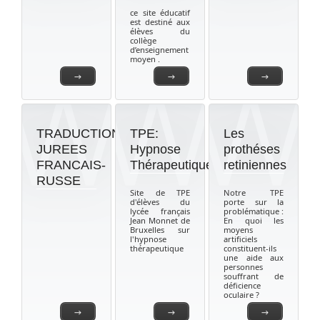
ce site éducatif
est destiné aux
élèves du
collège
d’enseignement
moyen .
→
→
→
TRADUCTIONS
TPE:
Les
JUREES
Hypnose
prothéses
FRANCAIS-
Thérapeutique
retiniennes
RUSSE
Site de TPE
Notre TPE
d'élèves du
porte sur la
lycée français
problématique :
Jean Monnet de
En quoi les
Bruxelles sur
moyens
l'hypnose
artificiels
thérapeutique
constituent-ils
une aide aux
personnes
souffrant de
déficience
oculaire ?
→
→
→