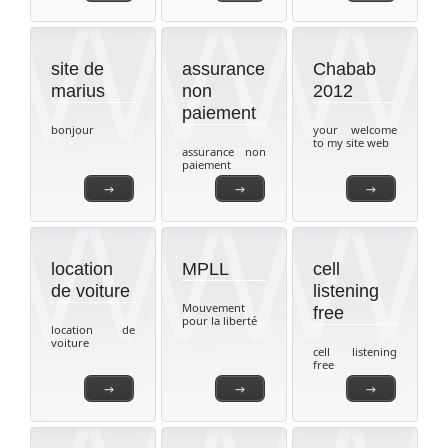
site de
assurance
Chabab
marius
non
2012
paiement
bonjour
your welcome
to my site web
assurance non
paiement
→
→
→
location
MPLL
cell
de voiture
listening
Mouvement
free
pour la liberté
location de
voiture
cell listening
free
→
→
→