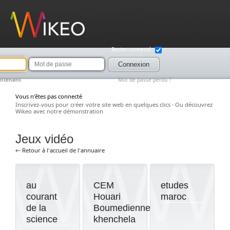
Wikeo
Rester connecté
Mot
de
Connexion
passe
intenant
Mot de passe perdu ?
Vous n'êtes pas connecté
Inscrivez-vous pour créer votre site web en quelques clics
·
Ou découvrez
Wikeo avec notre démonstration
Jeux vidéo
← Retour à l'accueil de l'annuaire
au
CEM
etudes
courant
Houari
maroc
de la
Boumedienne
science
khenchela