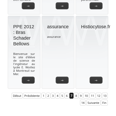
→
→
→
PPE 2012
assurance
Histiocytose.fr
: Bras
assurance
Schader
Bellows
Bienvenue sur
le site d'élève
de science de
l'ingénieur au
lycée E. Woillez
à Montreuil sur
Mer.
→
→
→
Début
Précédente
1
2
3
4
5
6
7
8
9
10
11
12
13
14
Suivante
Fin