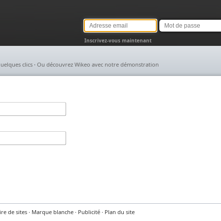
Adresse
Mot
email
de
passe
Inscrivez-vous maintenant
uelques clics
·
Ou découvrez Wikeo avec notre démonstration
re de sites
·
Marque blanche
·
Publicité
·
Plan du site