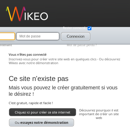
Wikeo
Rester connecté
Mot
de
Connexion
passe
intenant
Mot de passe perdu ?
Vous n'êtes pas connecté
Inscrivez-vous pour créer votre site web en quelques clics
·
Ou découvrez
Wikeo avec notre démonstration
Ce site n'existe pas
Mais vous pouvez le créer gratuitement si vous
le désirez !
C'est gratuit, rapide et facile !
Découvrez pourquoi il est
Cliquez ici pour créer ce site internet
important de créer un site
web
Ou
essayez notre démonstration