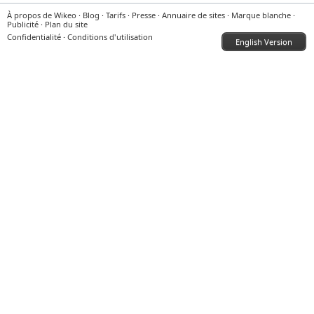
À propos de Wikeo
·
Blog
·
Tarifs
·
Presse
·
Annuaire de sites
·
Marque blanche
·
Publicité
·
Plan du site
Confidentialité
·
Conditions d'utilisation
English Version