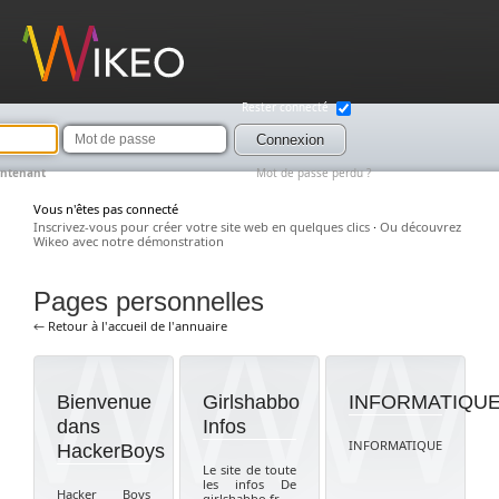
Wikeo
Rester connecté
Mot
de
Connexion
passe
intenant
Mot de passe perdu ?
Vous n'êtes pas connecté
Inscrivez-vous pour créer votre site web en quelques clics
·
Ou découvrez
Wikeo avec notre démonstration
Pages personnelles
← Retour à l'accueil de l'annuaire
Bienvenue
Girlshabbo
INFORMATIQU
dans
Infos
INFORMATIQUE
HackerBoys
Le site de toute
les infos De
Hacker Boys
girlshabbo.fr