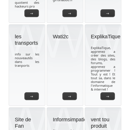
quotient des
hackeurs pro
→
→
→
les
Wati2c
ExplikaTique
transports
ExplikaTique,
apprenez a
info sur les
créer des sites,
nouveautés
des blogs, des
dans les
forums,
tranports
apprenez a
programmer !
Tout y est ! Et
tout sa, dans le
domaine de
l'informatique
& internet !
→
→
→
Site de
Informsimpatique
vent tou
Fan
produit