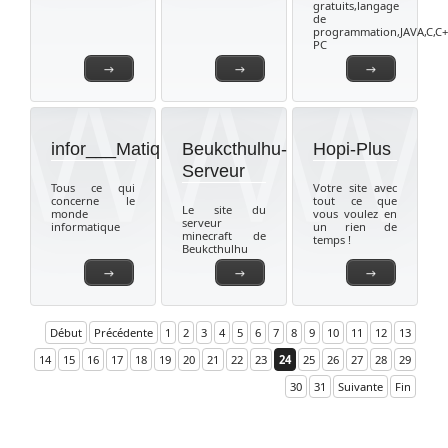
gratuits,langage
de
programmation,JAVA,C,C+
PC
→
→
→
infor___Matique
Beukcthulhu-
Hopi-Plus
Serveur
Tous ce qui
Votre site avec
concerne le
tout ce que
Le site du
monde
vous voulez en
serveur
informatique
un rien de
minecraft de
temps !
Beukcthulhu
→
→
→
Début
Précédente
1
2
3
4
5
6
7
8
9
10
11
12
13
14
15
16
17
18
19
20
21
22
23
24
25
26
27
28
29
30
31
Suivante
Fin