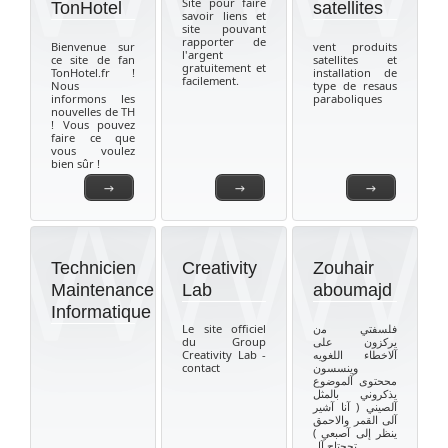
Site pour faire
TonHotel
satellites
savoir liens et
site pouvant
rapporter de
Bienvenue sur
vent produits
l'argent
ce site de fan
satellites et
gratuitement et
TonHotel.fr !
installation de
facilement.
Nous
type de resaus
informons les
paraboliques
nouvelles de TH
! Vous pouvez
faire ce que
vous voulez
bien sûr !
→
→
→
Technicien
Creativity
Zouhair
Maintenance
Lab
aboumajd
Informatique
Le site officiel
فلسفتي ﻣن
du Group
يركزون على
Creativity Lab -
آلاخطاء اللغويه
contact
وينسسون
مححتوى آلموضوع
يذكروني بالمثل
آلصيني ( آنا آشير
آلى القمر والاحمق
ينظر إلى آصبعي )
تححتاج آل