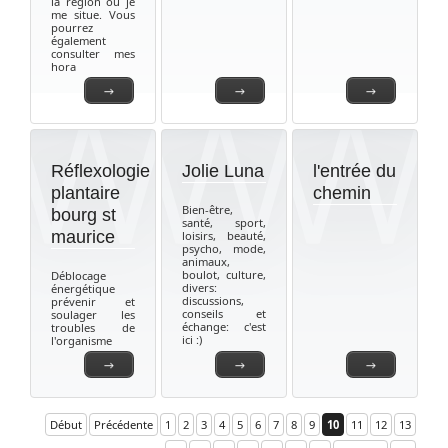
la région où je
me situe. Vous
pourrez
également
consulter mes
hora
→
→
→
Réflexologie
Jolie Luna
l'entrée du
plantaire
chemin
Bien-être,
bourg st
santé, sport,
maurice
loisirs, beauté,
psycho, mode,
animaux,
boulot, culture,
Déblocage
divers:
énergétique
discussions,
prévenir et
conseils et
soulager les
échange: c'est
troubles de
ici :)
l'organisme
→
→
→
Début
Précédente
1
2
3
4
5
6
7
8
9
10
11
12
13