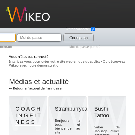
Wikeo
Rester connecté
Mot
de
Connexion
passe
intenant
Mot de passe perdu ?
Vous n'êtes pas connecté
Inscrivez-vous pour créer votre site web en quelques clics
·
Ou découvrez
Wikeo avec notre démonstration
Médias et actualité
← Retour à l'accueil de l'annuaire
C O A C H
Stramburrycas
Bushi
I N G F I T
Tattoo
Bonjours a
N E S S
tous, et
Salon de
bienvenue au
Taouage Priver,
site
.
accessible à