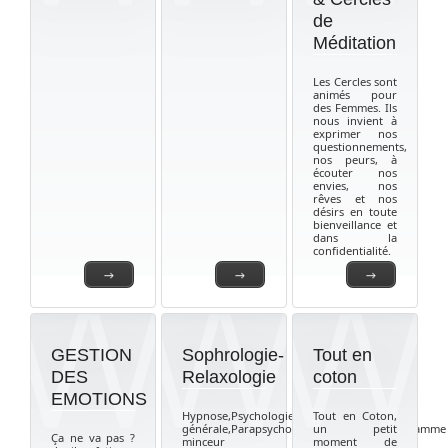
de
Méditation
Les Cercles sont
animés pour
des Femmes. Ils
nous invient à
exprimer nos
questionnements,
nos peurs, à
écouter nos
envies, nos
rêves et nos
désirs en toute
bienveillance et
dans la
confidentialité.
→
→
→
GESTION
Sophrologie-
Tout en
DES
Relaxologie
coton
EMOTIONS
Hypnose,Psychologie
Tout en Coton,
générale,Parapsychologie,Reiki,EMDR,Programme
un petit
Ça ne va pas ?
minceur
moment de