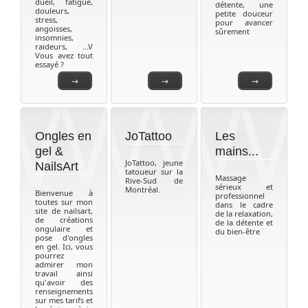
dueil, fatigue,
détente, une
douleurs,
petite douceur
stress,
pour avancer
angoisses,
sûrement
insomnies,
raideurs, ...V
Vous avez tout
essayé ?
→
→
→
Ongles en
JoTattoo
Les
gel &
mains...
JoTattoo, jeune
NailsArt
tatoueur sur la
Massage
Rive-Sud de
sérieux et
Montréal.
Bienvenue à
professionnel
toutes sur mon
dans le cadre
site de nailsart,
de la relaxation,
de créations
de la détente et
ongulaire et
du bien-être
pose d'ongles
en gel. Ici, vous
pourrez
admirer mon
travail ainsi
qu'avoir des
renseignements
sur mes tarifs et