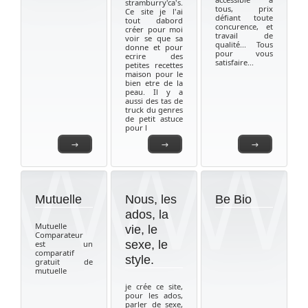
stramburry'ca's.
tous, prix
Ce site je l'ai
défiant toute
tout dabord
concurence, et
créer pour moi
travail de
voir se que sa
qualité... Tous
donne et pour
pour vous
ecrire des
satisfaire...
petites recettes
maison pour le
bien etre de la
peau. Il y a
aussi des tas de
truck du genres
de petit astuce
pour l
→
→
→
Mutuelle
Nous, les
Be Bio
ados, la
Mutuelle
vie, le
Comparateur
sexe, le
est un
comparatif
style.
gratuit de
mutuelle
je crée ce site,
pour les ados,
parler de sexe,