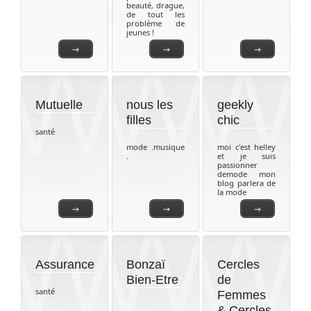
beauté, drague,
de tout les
problème de
jeunes !
→
→
→
Mutuelle
nous les
geekly
filles
chic
santé
mode .musique
moi c'est helley
.
et je suis
passionner
demode mon
blog parlera de
la mode
→
→
→
Assurance
Bonzaï
Cercles
Bien-Etre
de
santé
Femmes
& Cercles