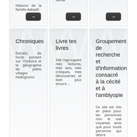
Histoire de la
famille Aabadli
→
→
→
Chroniques
Livre tes
Groupement
livres
de
Extraits de
recherche
livres portant
Site regroupant
et
sur l'histoire et
mes lectures,
la géographie
d'information
mes avis, mes
de petits
critiques, mes
villages
consacré
découvertes et
hesbignons
bien plus
à la cécité
encore ...
et à
l'amblyopie
Ce site est mis
en place pour
les personnes
non et mal
voyantes ainsi
que pour toute
personne qui
désire