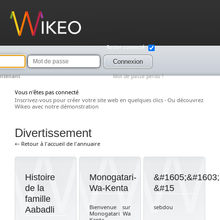
Wikeo
Rester connecté
Mot
de
Connexion
passe
intenant
Mot de passe perdu ?
Vous n'êtes pas connecté
Inscrivez-vous pour créer votre site web en quelques clics
·
Ou découvrez
Wikeo avec notre démonstration
Divertissement
← Retour à l'accueil de l'annuaire
Histoire
Monogatari-
&#1605;&#1603;
de la
Wa-Kenta
&#15
famille
Bienvenue sur
sebdou
Aabadli
Monogatari Wa
Kenta