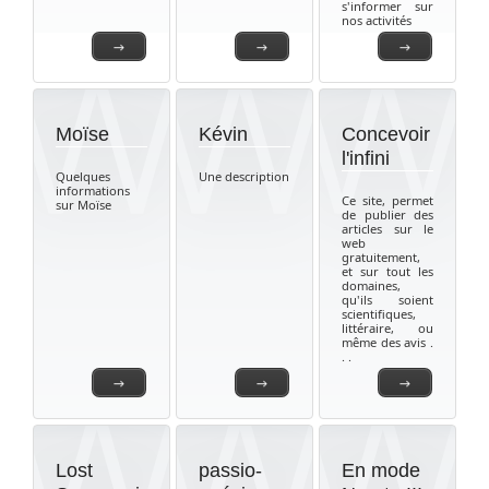
s'informer sur
nos activités
→
→
→
Moïse
Kévin
Concevoir
l'infini
Quelques
Une description
informations
Ce site, permet
sur Moïse
de publier des
articles sur le
web
gratuitement,
et sur tout les
domaines,
qu'ils soient
scientifiques,
littéraire, ou
même des avis .
. .
→
→
→
Lost
passio-
En mode