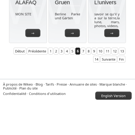
ALAFAQ
Gruen
L!univers
MON SITE
Berline Parke
savoir se qu'il y
und Gärten
a sur la terre,la
lune, mars,
photos, videos,
→
→
→
Début
Précédente
1
2
3
4
5
6
7
8
9
10
11
12
13
14
Suivante
Fin
À propos de Wikeo
·
Blog
·
Tarifs
·
Presse
·
Annuaire de sites
·
Marque blanche
·
Publicité
·
Plan du site
Confidentialité
·
Conditions d'utilisation
English Version