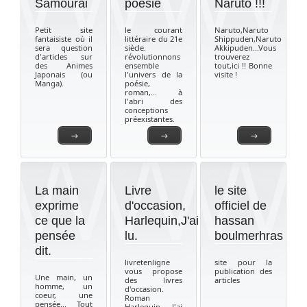
Samourai
poésie
Naruto !!!
Petit site
le courant
Naruto,Naruto
fantaisiste où il
littéraire du 21e
Shippuden,Naruto
sera question
siècle.
Akkipuden...Vous
d'articles sur
révolutionnons
trouverez
des Animes
ensemble
tout,ici !! Bonne
Japonais (ou
l'univers de la
visite !
Manga).
poésie,
roman,... à
l'abri des
conceptions
préexistantes.
→
→
→
La main
Livre
le site
exprime
d'occasion,
officiel de
ce que la
Harlequin,J'ai
hassan
pensée
lu.
boulmerhras
dit.
livretenligne
site pour la
vous propose
publication des
Une main, un
des livres
articles
homme, un
d'occasion.
coeur, une
Roman
pensée... Tout
Harlequin, J'ai