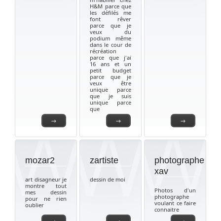
H&M parce que
les défilés me
font rêver
parce que je
veux du
podium même
dans le cour de
récréation
parce que j'ai
16 ans et un
petit budget
parce que je
veux être
unique parce
que je suis
unique parce
que
→
→
→
mozar2
zartiste
photographe
xav
art disagneur je
dessin de moi
montre tout
Photos d'un
mes dessin
photographe
pour ne rien
voulant ce faire
oublier
connaitre