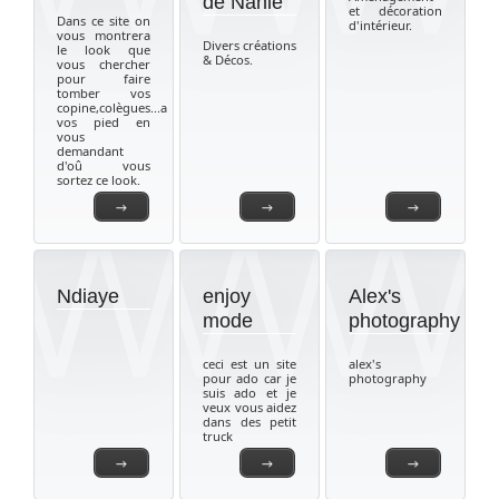
de Nanie
et décoration
Dans ce site on
d'intérieur.
vous montrera
Divers créations
le look que
& Décos.
vous chercher
pour faire
tomber vos
copine,colègues...a
vos pied en
vous
demandant
d'oû vous
sortez ce look.
→
→
→
Ndiaye
enjoy
Alex's
mode
photography
ceci est un site
alex's
pour ado car je
photography
suis ado et je
veux vous aidez
dans des petit
truck
→
→
→