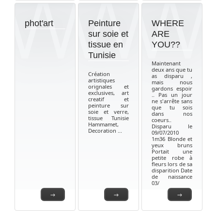
phot'art
Peinture
WHERE
sur soie et
ARE
tissue en
YOU??
Tunisie
Maintenant
deux ans que tu
Création
as disparu ,
artistiques
mais nous
orignales et
gardons espoir
exclusives, art
.. Pas un jour
creatif et
ne s'arrête sans
peinture sur
que tu sois
soie et verre,
dans nos
tissue Tunisie
coeurs..
Hammamet,
Disparu le
Decoration ...
09/07/2010
1m36 Blonde et
yeux bruns
Portait une
petite robe à
fleurs lors de sa
disparition Date
de naissance
03/
→
→
→