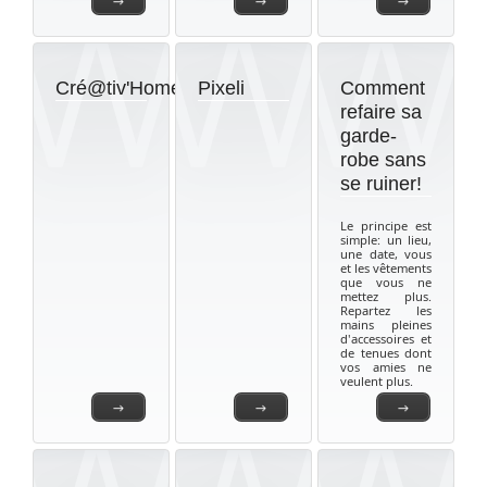
→
→
→
Cré@tiv'Home
Pixeli
Comment
refaire sa
garde-
robe sans
se ruiner!
Le principe est
simple: un lieu,
une date, vous
et les vêtements
que vous ne
mettez plus.
Repartez les
mains pleines
d'accessoires et
de tenues dont
vos amies ne
veulent plus.
→
→
→