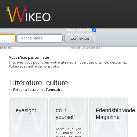
Wikeo
Rester connecté
Mot
de
Connexion
passe
intenant
Mot de passe perdu ?
Vous n'êtes pas connecté
Inscrivez-vous pour créer votre site web en quelques clics
·
Ou découvrez
Wikeo avec notre démonstration
Littérature, culture
← Retour à l'accueil de l'annuaire
eyesight
do it
FriendshipMode
yourself
Magazine
parce que j'en
ai marre de
m'habiller chez