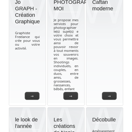
Jo
PHOTOGRAPHIQUEMENT-
Caftan
GRAPH -
MOI
moderne
Création
Je propose mes
Graphique
services pour
photographier
le(s) sujet(s) e
Graphiste
votre choix et
Freelance qui
vous permettre
crée pour vous
ainsi de
ou votre
pouvoir revoir
activité.
à tout moments
vos souvenirs
en images.
Shootings
individuels, en
couples, en
duos, entre
amis, de
grossesses,
naissances,
bébés, enfant
→
→
→
le look de
Les
Décobulle
l'année
créations
Aménagement