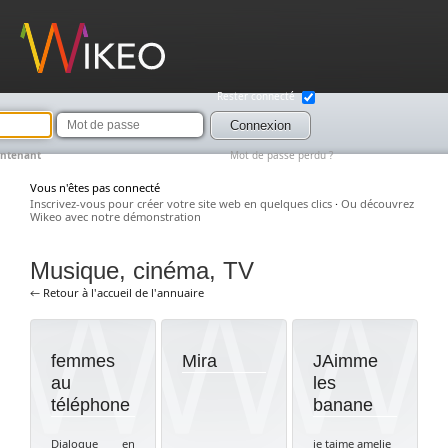
Wikeo
Rester connecté
Mot
de
Connexion
passe
intenant
Mot de passe perdu ?
Vous n'êtes pas connecté
Inscrivez-vous pour créer votre site web en quelques clics
·
Ou découvrez
Wikeo avec notre démonstration
Musique, cinéma, TV
← Retour à l'accueil de l'annuaire
femmes
Mira
JAimme
au
les
téléphone
banane
Dialogue en
je taime amelie