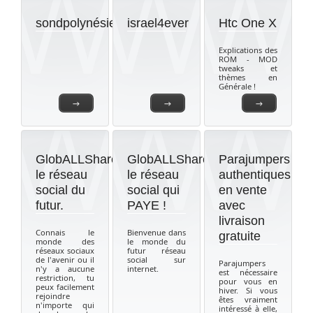
sondpolynésien
israel4ever
Htc One X
Explications des
ROM - MOD
tweaks et
thèmes en
Générale !
→
→
→
GlobALLShare
GlobALLShare
Parajumpers
le réseau
le réseau
authentiques
social du
social qui
en vente
futur.
PAYE !
avec
livraison
Connais le
Bienvenue dans
gratuite
monde des
le monde du
réseaux sociaux
futur réseau
de l'avenir ou il
social sur
Parajumpers
n'y a aucune
internet.
est nécessaire
restriction, tu
pour vous en
peux facilement
hiver. Si vous
rejoindre
êtes vraiment
n'importe qui
intéressé à elle,