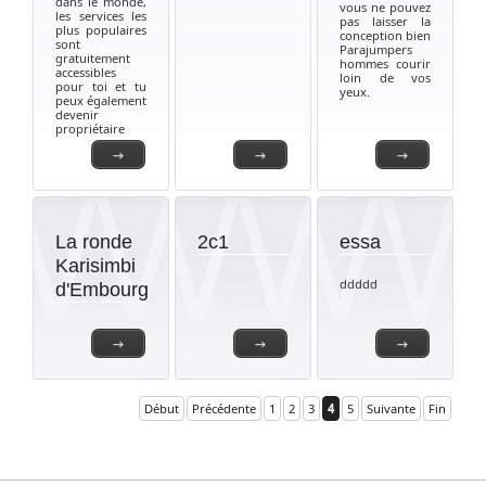
dans le monde,
vous ne pouvez
les services les
pas laisser la
plus populaires
conception bien
sont
Parajumpers
gratuitement
hommes courir
accessibles
loin de vos
pour toi et tu
yeux.
peux également
devenir
propriétaire
→
→
→
La ronde
2c1
essa
Karisimbi
ddddd
d'Embourg
→
→
→
Début
Précédente
1
2
3
4
5
Suivante
Fin