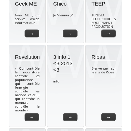
Geek ME
Chico
TEEP
Geek ME , un
Je M'ennui ;P
TUNISIA
service d'aide
ELECTRONIC &
informatique .
EQUIPEMENT
PRODUCTION
→
→
→
Revelution
3 info 1
Ribas
<3 2013
« Qui contrôle
Bienvenue sur
<3
la nourriture
le site de Ribas
contrôle les
populations,
info
qui contrôle
l’énergie
contrôle les
nations et celui
qui contrôle la
monnaie
contrôle le
monde »
→
→
→