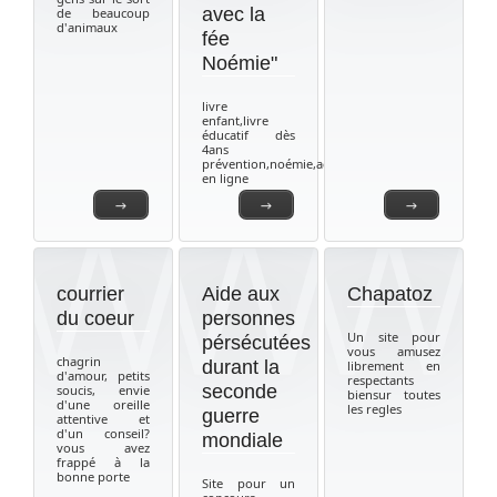
avec la
de beaucoup
d'animaux
fée
Noémie"
livre
enfant,livre
éducatif dès
4ans
prévention,noémie,achat
en ligne
→
→
→
courrier
Aide aux
Chapatoz
du coeur
personnes
Un site pour
pérsécutées
vous amusez
chagrin
durant la
librement en
d'amour, petits
respectants
seconde
soucis, envie
biensur toutes
d'une oreille
les regles
guerre
attentive et
d'un conseil?
mondiale
vous avez
frappé à la
bonne porte
Site pour un