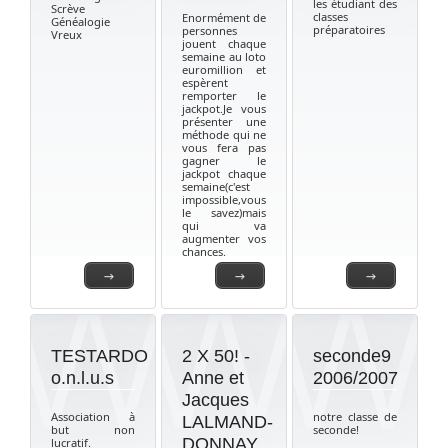
les étudiant des
Scrève
classes
Enormément de
Généalogie
préparatoires
personnes
Vreux
jouent chaque
semaine au loto
euromillion et
espèrent
remporter le
jackpot.Je vous
présenter une
méthode qui ne
vous fera pas
gagner le
jackpot chaque
semaine(c'est
impossible,vous
le savez)mais
qui va
augmenter vos
chances.
→
→
→
TESTARDO
2 X 50! -
seconde9
o.n.l.u.s
Anne et
2006/2007
Jacques
Association à
notre classe de
LALMAND-
but non
seconde!
DONNAY
lucratif.