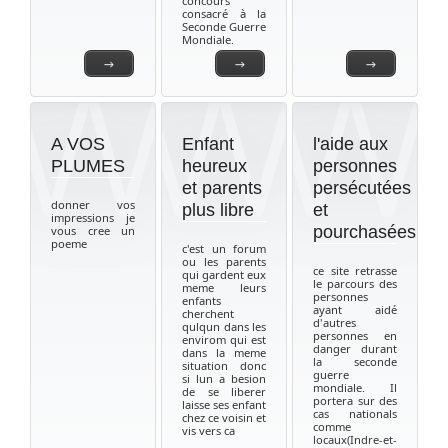
concours
consacré à la
Seconde Guerre
Mondiale.
→
→
→
A VOS
Enfant
l'aide aux
PLUMES
heureux
personnes
et parents
persécutées
donner vos
plus libre
et
impressions je
pourchasées
vous cree un
poeme
c'est un forum
ou les parents
ce site retrasse
qui gardent eux
le parcours des
meme leurs
personnes
enfants
ayant aidé
cherchent
d'autres
qulqun dans les
personnes en
envirom qui est
danger durant
dans la meme
la seconde
situation donc
guerre
si lun a besion
mondiale. Il
de se liberer
portera sur des
laisse ses enfant
cas nationals
chez ce voisin et
comme
vis vers ca
locaux(Indre-et-