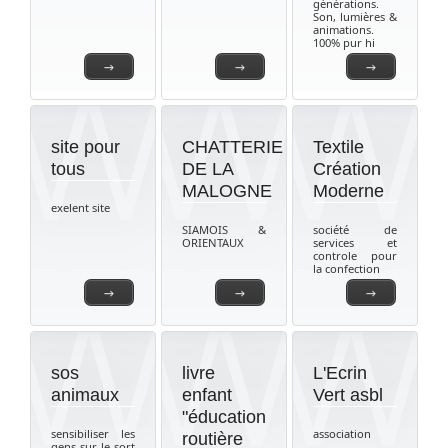
générations.
Son, lumières &
animations.
100% pur hi
→
→
→
site pour
CHATTERIE
Textile
tous
DE LA
Création
MALOGNE
Moderne
exelent site
SIAMOIS &
société de
ORIENTAUX
services et
controle pour
la confection
→
→
→
sos
livre
L'Ecrin
animaux
enfant
Vert asbl
"éducation
sensibiliser les
association
routière
gens sur le sort