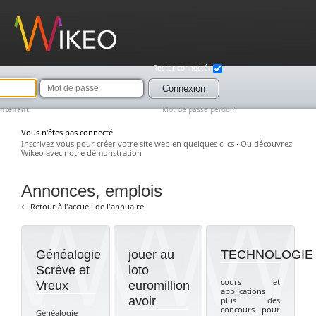
Wikeo
Rester connecté
Mot
de
Connexion
passe
intenant
Mot de passe perdu ?
Vous n'êtes pas connecté
Inscrivez-vous pour créer votre site web en quelques clics
·
Ou découvrez
Wikeo avec notre démonstration
Annonces, emplois
← Retour à l'accueil de l'annuaire
Généalogie
jouer au
TECHNOLOGIE
Scrève et
loto
cours et
Vreux
euromillion
applications
avoir
plus des
concours pour
Généalogie