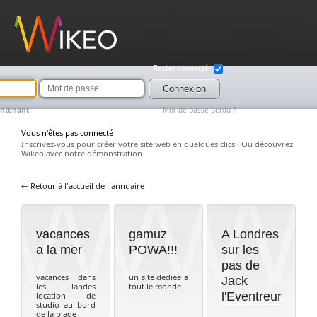
Wikeo
Rester connecté
Mot
de
Connexion
passe
intenant
Mot de passe perdu ?
Vous n'êtes pas connecté
Inscrivez-vous pour créer votre site web en quelques clics
·
Ou découvrez
Wikeo avec notre démonstration
← Retour à l'accueil de l'annuaire
vacances
gamuz
A Londres
a la mer
POWA!!!
sur les
pas de
vacances dans
un site dediee a
Jack
les landes
tout le monde
l'Eventreur
location de
studio au bord
de la plage