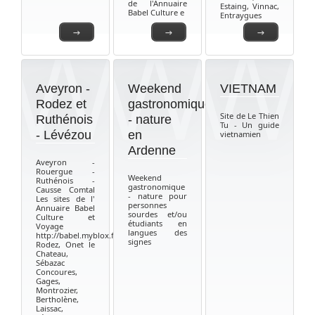
de l'Annuaire
Estaing, Vinnac,
Babel Culture e
Entraygues
→
→
→
Aveyron -
Weekend
VIETNAM
Rodez et
gastronomique
Site de Le Thien
Ruthénois
- nature
Tu - Un guide
- Lévézou
en
vietnamien
Ardenne
Aveyron -
Rouergue -
Weekend
Ruthénois -
gastronomique
Causse Comtal
- nature pour
Les sites de l'
personnes
Annuaire Babel
sourdes et/ou
Culture et
étudiants en
Voyage
langues des
http://babel.myblox.fr
signes
Rodez, Onet le
Chateau,
Sébazac
Concoures,
Gages,
Montrozier,
Bertholène,
Laissac,