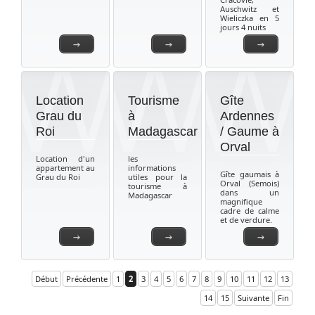
Auschwitz et
Wieliczka en 5
jours 4 nuits
→
→
→
Location
Tourisme
Gîte
Grau du
à
Ardennes
Roi
Madagascar
/ Gaume à
Orval
Location d'un
les
appartement au
informations
Gîte gaumais à
Grau du Roi
utiles pour la
Orval (Semois)
tourisme à
dans un
Madagascar
magnifique
cadre de calme
et de verdure.
→
→
→
Début
Précédente
1
2
3
4
5
6
7
8
9
10
11
12
13
14
15
Suivante
Fin