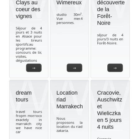
Clays au
Wimereux
découverte
coeur des
de la
studio 30m².
vignes
Forêt-
Vue mer.4
Noire
personnes.
Séjour de 4
jours et 3 nuits
séjour de 4
en Alsace pour
jours/3 nuits en
les tireurs
Forêt-Noire.
sportifs:au
programme:
concours de tir,
visites,
dégustations
→
→
→
dream
Location
Cracovie,
tours
riad
Auschwitz
Marrakech
et
travel tours
Wieliczka
fropm morroco
Nous
en 5 jours
exactely in
proposons la
marrakch city
4 nuits
location du riad
we have nice
zakaria.
car
Cracovie,