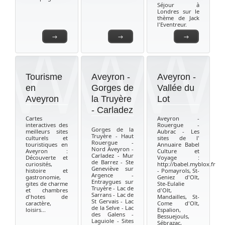
Séjour à
Londres sur le
thème de Jack
l'Eventreur.
→
→
→
Tourisme
Aveyron -
Aveyron -
en
Gorges de
Vallée du
Aveyron
la Truyère
Lot
- Carladez
Cartes
Aveyron -
interactives des
Rouergue -
Gorges de la
meilleurs sites
Aubrac - Les
Truyère - Haut
culturels et
sites de l'
Rouergue -
touristiques en
Annuaire Babel
Nord Aveyron -
Aveyron :
Culture et
Carladez - Mur
Découverte et
Voyage :
de Barrez - Ste
curiosités,
http://babel.myblox.fr
Geneviève sur
histoire et
- Pomayrols, St-
Argence -
gastronomie,
Geniez d'Olt,
Entraygues sur
gites de charme
Ste-Eulalie
Truyère - Lac de
et chambres
d'Olt,
Sarrans - Lac de
d'hotes de
Mandailles, St-
St Gervais - Lac
caractère,
Come d'Olt,
de la Selve - Lac
loisirs...
Espalion,
des Galens -
Bessuejouls,
Laguiole - Sites
Sébrazac,