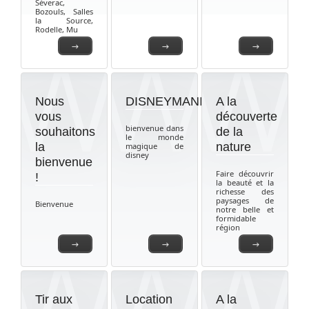
Séverac,
Bozouls, Salles
la Source,
Rodelle, Mu
→
→
→
Nous
DISNEYMANIA
A la
vous
découverte
bienvenue dans
souhaitons
de la
le monde
la
nature
magique de
disney
bienvenue
Faire découvrir
!
la beauté et la
richesse des
paysages de
Bienvenue
notre belle et
formidable
région
→
→
→
Tir aux
Location
A la