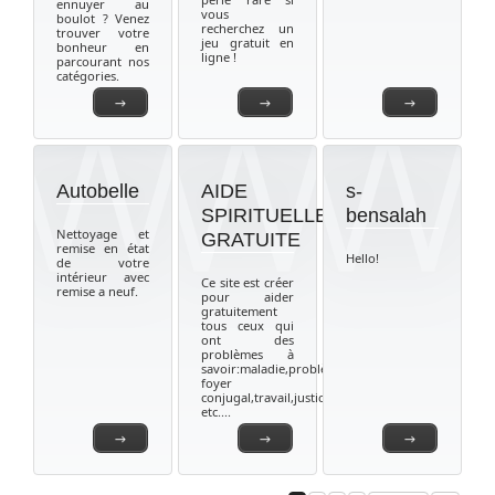
ennuyer au
vous
boulot ? Venez
recherchez un
trouver votre
jeu gratuit en
bonheur en
ligne !
parcourant nos
catégories.
→
→
→
Autobelle
AIDE
s-
SPIRITUELLE
bensalah
Nettoyage et
GRATUITE
remise en état
Hello!
de votre
intérieur avec
Ce site est créer
remise a neuf.
pour aider
gratuitement
tous ceux qui
ont des
problèmes à
savoir:maladie,problèmede
foyer
conjugal,travail,justice,desenvoutement
etc....
→
→
→