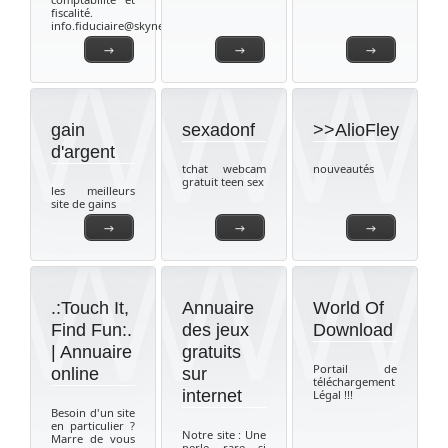
fiscalité.
info.fiduciaire@skynet.be
→
→
→
gain
sexadonf
>>AlioFley
d'argent
tchat webcam
nouveautés
gratuit teen sex
les meilleurs
site de gains
→
→
→
.:Touch It,
Annuaire
World Of
Find Fun:.
des jeux
Download
| Annuaire
gratuits
Portail de
online
sur
téléchargement
internet
Légal !!!
Besoin d'un site
en particulier ?
Notre site : Une
Marre de vous
perle rare si