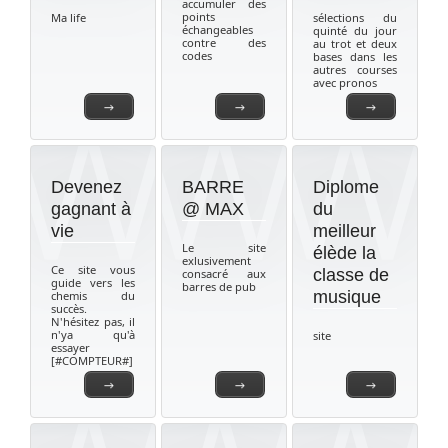
accumuler des
points
Ma life
sélections du
échangeables
quinté du jour
contre des
au trot et deux
codes
bases dans les
autres courses
avec pronos
→
→
→
Devenez
BARRE
Diplome
gagnant à
@ MAX
du
vie
meilleur
Le site
élède la
exlusivement
Ce site vous
classe de
consacré aux
guide vers les
barres de pub
musique
chemis du
succès.
N'hésitez pas, il
n'ya qu'à
site
essayer
[#COMPTEUR#]
→
→
→