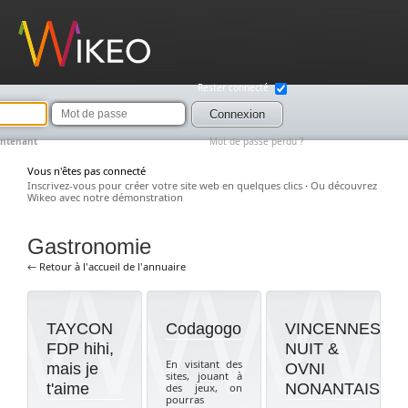
Wikeo
Rester connecté
Mot
de
Connexion
passe
intenant
Mot de passe perdu ?
Vous n'êtes pas connecté
Inscrivez-vous pour créer votre site web en quelques clics
·
Ou découvrez
Wikeo avec notre démonstration
Gastronomie
← Retour à l'accueil de l'annuaire
TAYCON
Codagogo
VINCENNES
FDP hihi,
NUIT &
En visitant des
mais je
OVNI
sites, jouant à
t'aime
NONANTAIS
des jeux, on
pourras