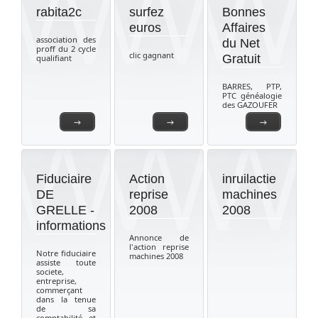
rabita2c
surfez
Bonnes
euros
Affaires
association des
du Net
proff du 2 cycle
clic gagnant
Gratuit
qualifiant
BARRES, PTP,
PTC généalogie
des GAZOUFER
→
→
→
Fiduciaire
Action
inruilactie
DE
reprise
machines
GRELLE -
2008
2008
informations
Annonce de
l'action reprise
Notre fiduciaire
machines 2008
assiste toute
societe,
entreprise,
commerçant
dans la tenue
de sa
comptabilité et